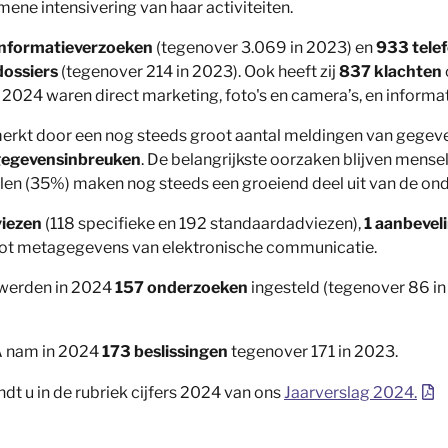
ne intensivering van haar activiteiten.
informatieverzoeken
(tegenover 3.069 in 2023) en
933 tele
ossiers
(tegenover 214 in 2023). Ook heeft zij
837 klachten
2024 waren direct marketing, foto's en camera’s, en informat
rkt door een nog steeds groot aantal meldingen van gegeve
 gegevensinbreuken
. De belangrijkste oorzaken blijven mense
en (35%) maken nog steeds een groeiend deel uit van de ond
iezen
(118 specifieke en 192 standaardadviezen),
1 aanbevel
tot metagegevens van elektronische communicatie.
, werden in 2024
157 onderzoeken
ingesteld (tegenover 86 i
A nam in 2024
173 beslissingen
tegenover 171 in 2023.
ndt u in de rubriek cijfers 2024 van ons
Jaarverslag 2024.