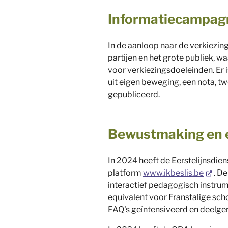
Informatiecampagn
In de aanloop naar de verkiezi
partijen en het grote publiek, w
voor verkiezingsdoeleinden. Er is
uit eigen beweging, een nota, t
gepubliceerd.
Bewustmaking en
In 2024 heeft de Eerstelijnsdi
platform
www.ikbeslis.be
. D
interactief pedagogisch instrum
equivalent voor Franstalige sch
FAQ's geïntensiveerd en deelg