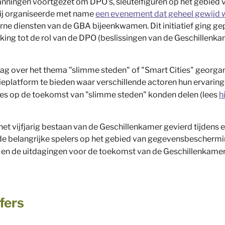
anningen voortgezet om DPO's, sleutelfiguren op het gebied
Zij organiseerde met name
een evenement dat geheel gewijd 
ne diensten van de GBA bijeenkwamen. Dit initiatief ging ge
ing tot de rol van de DPO (beslissingen van de Geschillenka
g over het thema "slimme steden" of "Smart Cities" georgani
platform te bieden waar verschillende actoren hun ervaringe
sies op de toekomst van "slimme steden" konden delen (lees
h
het vijfjarig bestaan van de Geschillenkamer gevierd tijdens 
de belangrijke spelers op het gebied van gegevensbeschermi
ar en de uitdagingen voor de toekomst van de Geschillenkame
jfers