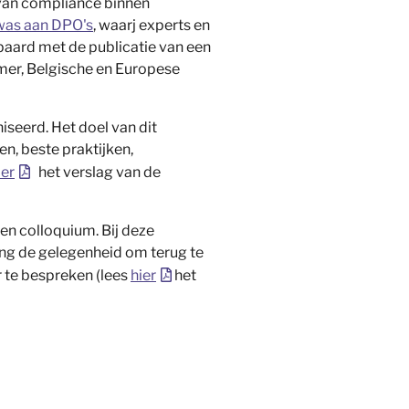
 van compliance binnen
was aan DPO's
, waarj experts en
paard met de publicatie van een
mer, Belgische en Europese
seerd. Het doel van dit
n, beste praktijken,
ier
het verslag van de
een colloquium. Bij deze
ng de gelegenheid om terug te
r te bespreken (lees
hier
het