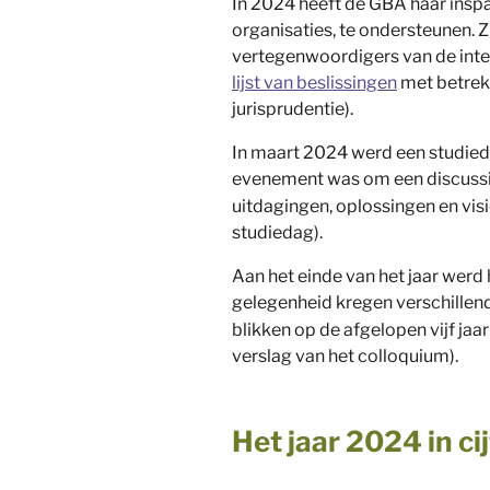
In 2024 heeft de GBA haar insp
organisaties, te ondersteunen. 
vertegenwoordigers van de inter
lijst van beslissingen
met betrekk
jurisprudentie).
In maart 2024 werd een studieda
evenement was om een discussie
uitdagingen, oplossingen en vi
studiedag).
Aan het einde van het jaar werd 
gelegenheid kregen verschillen
blikken op de afgelopen vijf ja
verslag van het colloquium).
Het jaar 2024 in ci