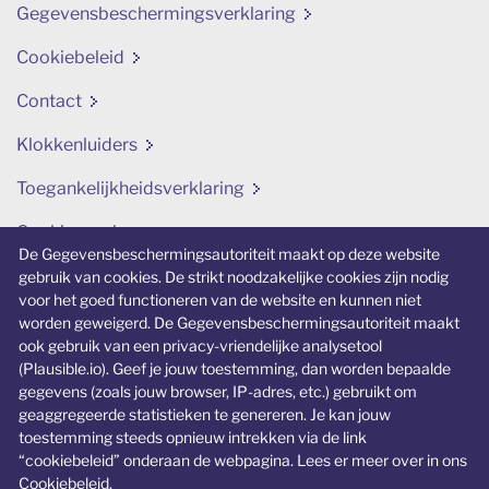
Gegevensbeschermingsverklaring
Cookiebeleid
Contact
Klokkenluiders
Toegankelijkheidsverklaring
Cookievoorkeuren aanpassen
De Gegevensbeschermingsautoriteit maakt op deze website
gebruik van cookies. De strikt noodzakelijke cookies zijn nodig
Verwante website
voor het goed functioneren van de website en kunnen niet
worden geweigerd. De Gegevensbeschermingsautoriteit maakt
ikbeslis.be
ook gebruik van een privacy-vriendelijke analysetool
(Plausible.io). Geef je jouw toestemming, dan worden bepaalde
Een specifieke website over jongeren en
gegevens (zoals jouw browser, IP-adres, etc.) gebruikt om
privacy.
geaggregeerde statistieken te genereren. Je kan jouw
toestemming steeds opnieuw intrekken via de link
“cookiebeleid” onderaan de webpagina. Lees er meer over in ons
Cookiebeleid
.