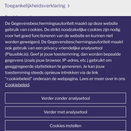
Toegankelijkheidsverklaring
Cookievoorkeuren aanpassen
De Gegevensbeschermingsautoriteit maakt op deze website
gebruik van cookies. De strikt noodzakelijke cookies zijn nodig
Verwante website
voor het goed functioneren van de website en kunnen niet
worden geweigerd. De Gegevensbeschermingsautoriteit maakt
ikbeslis.be
ook gebruik van een privacy-vriendelijke analysetool
(Plausible.io). Geef je jouw toestemming, dan worden bepaalde
Een specifieke website over jongeren en
gegevens (zoals jouw browser, IP-adres, etc.) gebruikt om
privacy.
geaggregeerde statistieken te genereren. Je kan jouw
toestemming steeds opnieuw intrekken via de link
“cookiebeleid” onderaan de webpagina. Lees er meer over in ons
Cookiebeleid
.
Verder zonder analysetool
© Gegevensbeschermingsautoriteit 2026
Verder met analysetool
Cookies instellen