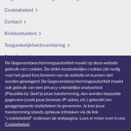
Cookiebeleid
Contact
Klokkenluiders
Toegankelijkheidsverklaring
Cookievoorkeuren aanpassen
De Gegevensbeschermingsautoriteit maakt op deze website
gebruik van cookies. De strikt noodzakelijke cookies zijn nodig
Verwante website
voor het goed functioneren van de website en kunnen niet
worden geweigerd. De Gegevensbeschermingsautoriteit maakt
ikbeslis.be
ook gebruik van een privacy-vriendelijke analysetool
(Plausible.io). Geef je jouw toestemming, dan worden bepaalde
Een specifieke website over jongeren en
gegevens (zoals jouw browser, IP-adres, etc.) gebruikt om
privacy.
geaggregeerde statistieken te genereren. Je kan jouw
toestemming steeds opnieuw intrekken via de link
“cookiebeleid” onderaan de webpagina. Lees er meer over in ons
Cookiebeleid
.